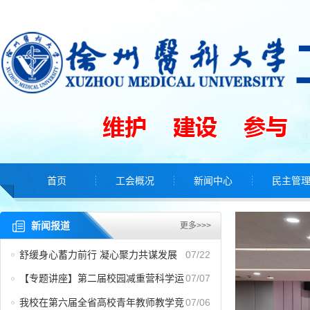
首页
工会概况
新闻中心
民主管
新闻报道
更多>>>
舒缓身心蓄力前行 凝心聚力共谋发展
07/22
——徐州医科大学2026年优秀教职工黄山疗
【专题讲座】第二届校园减重营科学运
07/07
休养活动圆满落幕
动专题讲座顺利举行
我校在第六届全省高校青年教师教学竞
07/06