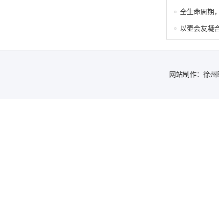
全生命周期
动
以壶会友凝
活动
网站制作：徐州医