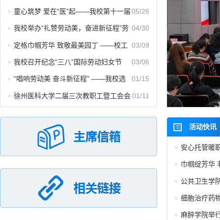
赛中获佳绩
童心筑梦 爱在“医”起——我校第十一届
05/26
教职工亲子运动会圆满举行
我校举办“礼赞劳动美，奋进新征程”劳
04/30
模精神宣讲会
定格巾帼芳华 致敬最美园丁 ——校工
03/09
会组织教职工摄影协会开展“三八”节女教工形
我校召开纪念“三八”国际劳动妇女节
03/06
象照拍摄活动
116周年座谈会
“唱响劳动美 奋斗新征程” ——我校选
01/15
手在迎新年全市职工歌手大赛喜获佳绩
徐州医科大学二届三次教职工暨工会会
01/11
员代表大会胜利召开
活动快讯
安心托管暖
托管暖心服
巾帼绽芳华 
公共卫生学院
细胞治疗药物
麻醉学院举行